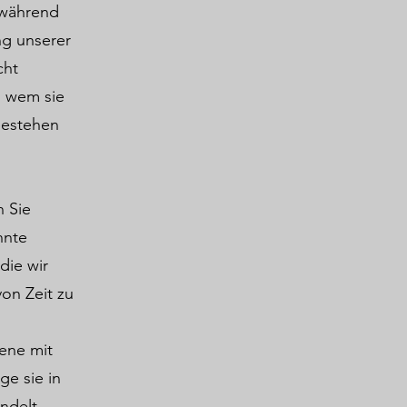
e während
ng unserer
cht
n wem sie
bestehen
n Sie
nnte
ie wir
on Zeit zu
ene mit
e sie in
ndelt.