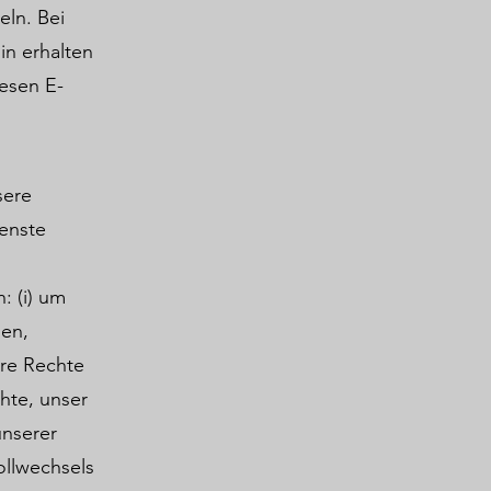
ln. Bei
in erhalten
iesen E-
sere
ienste
: (i) um
hen,
ere Rechte
hte, unser
unserer
rollwechsels