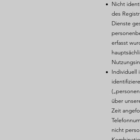
Nicht ident
des Registr
Dienste ge
personenbe
erfasst wu
hauptsächl
Nutzungsin
Individuell 
identifizie
(„personen
über unsere
Zeit angef
Telefonnum
nicht pers
Kombinatio