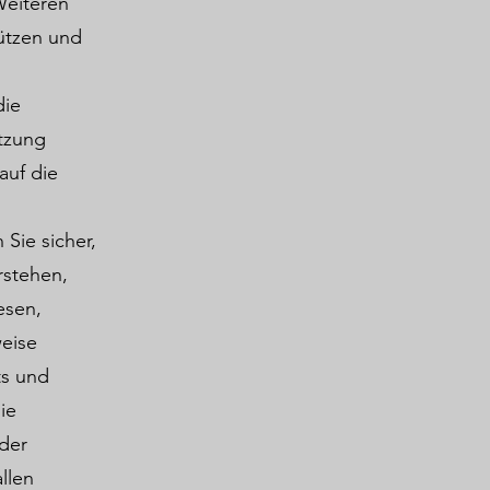
Weiteren
ützen und
die
tzung
auf die
 Sie sicher,
rstehen,
esen,
weise
ts und
ie
 der
llen