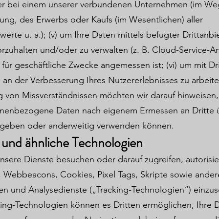
er bei einem unserer verbundenen Unternehmen (im We
ung, des Erwerbs oder Kaufs (im Wesentlichen) aller
rte u. a.); (v) um Ihre Daten mittels befugter Drittanbi
orzuhalten und/oder zu verwalten (z. B. Cloud-Service-An
 für geschäftliche Zwecke angemessen ist; (vi) um mit Dr
an der Verbesserung Ihres Nutzererlebnisses zu arbeite
 von Missverständnissen möchten wir darauf hinweisen,
onenbezogene Daten nach eigenem Ermessen an Dritte 
rgeben oder anderweitig verwenden können.
 und ähnliche Technologien
sere Dienste besuchen oder darauf zugreifen, autorisie
, Webbeacons, Cookies, Pixel Tags, Skripte sowie ander
en und Analysedienste („Tracking-Technologien“) einzus
king-Technologien können es Dritten ermöglichen, Ihre 