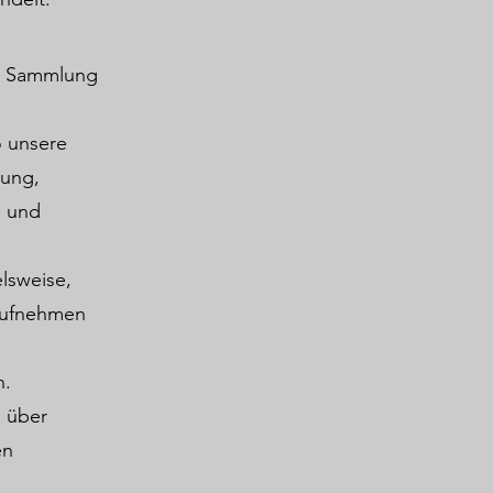
ur Sammlung
o unsere
zung,
n und
elsweise,
 aufnehmen
n.
h über
en