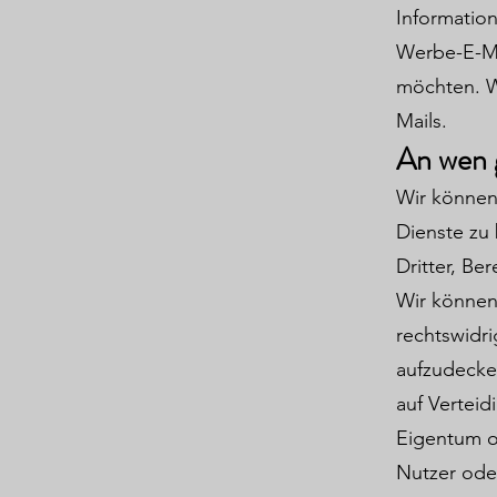
Informatio
Werbe-E-Mai
möchten. We
Mails.
An wen 
Wir können
Dienste zu
Dritter, Be
Wir können
rechtswidri
aufzudecke
auf Verteid
Eigentum od
Nutzer oder