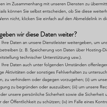
nen im Zusammenhang mit unseren Diensten zu übermitte
ls können Sie selbst entscheiden, ob Sie diese weiterh
nn nicht, klicken Sie einfach auf den Abmeldelink in d
geben wir diese Daten weiter?
 Ihre Daten an unsere Dienstleister weitergeben, um un
 betreiben (z. B. Speicherung von Daten über Hosting-D
reitstellung technischer Unterstützung usw.).
 Ihre Daten auch unter folgenden Umständen offenlegen
ge Aktivitäten oder sonstiges Fehlverhalten zu untersuc
n, zu verhindern oder dagegen vorzugehen; (ii) um uns
igung zu begründen oder auszuüben; (iii) um unsere Rec
er unsere persönliche Sicherheit sowie die Sicherheit 
 der Öffentlichkeit zu schützen; (iv) im Falle eines Kont