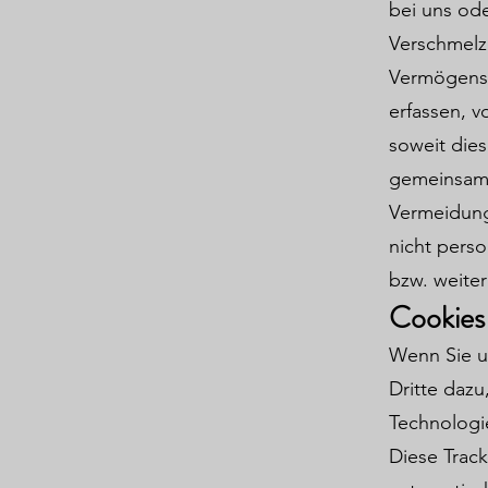
bei uns od
Verschmelz
Vermögenswe
erfassen, v
soweit dies
gemeinsam 
Vermeidung
nicht pers
bzw. weite
Cookies
Wenn Sie un
Dritte dazu
Technologi
Diese Trac