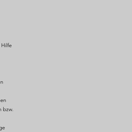
Hilfe
on
ien
n bzw.
ige