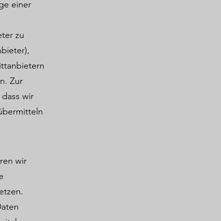
ge einer
eter zu
bieter),
ittanbietern
n. Zur
 dass wir
übermitteln
ren wir
e
etzen.
Daten